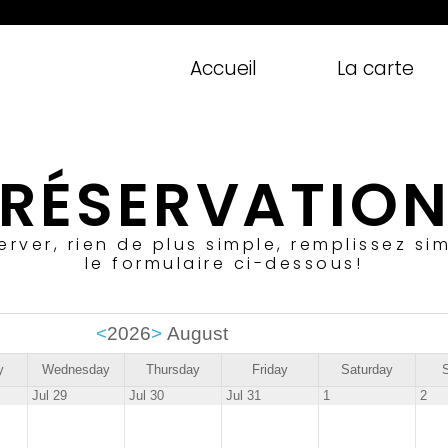
Accueil
La carte
RÉSERVATIO
erver, rien de plus simple, remplissez s
le formulaire ci-dessous!
<
2026
>
August
y
Wednesday
Thursday
Friday
Saturday
Jul 29
Jul 30
Jul 31
1
2