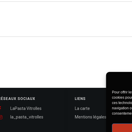
Pour offrir 
cookies pour
RÉSEAUX SOCIAUX
LIENS
ces technolo
LaPasta Vitrolles
La carte
navigation ou
consentement
la_pasta_vitrolles
Mentions légales